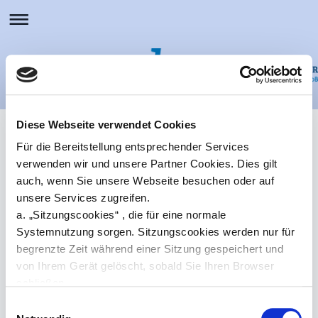
Diese Webseite verwendet Cookies
Für die Bereitstellung entsprechender Services
verwenden wir und unsere Partner Cookies. Dies gilt
auch, wenn Sie unsere Webseite besuchen oder auf
unsere Services zugreifen.
a. „Sitzungscookies“ , die für eine normale
Systemnutzung sorgen. Sitzungscookies werden nur für
begrenzte Zeit während einer Sitzung gespeichert und
von Ihrem Gerät gelöscht, sobald Sie Ihren Browser
schließen.
b. „Permanente Cookies“, die nur von der Webseite
Einwilligungsauswahl
gelesen und beim Schließen des Browserfensters nicht