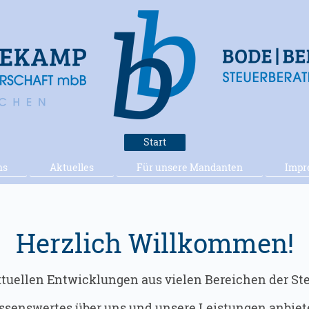
Start
ns
Aktuelles
Für unsere Mandanten
Impr
Herzlich Willkommen!
aktuellen Entwicklungen aus vielen Bereichen der Steu
senswertes über uns und unsere Leistungen anbiete