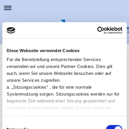
Diese Webseite verwendet Cookies
Öffnungszeiten
Für die Bereitstellung entsprechender Services
verwenden wir und unsere Partner Cookies. Dies gilt
auch, wenn Sie unsere Webseite besuchen oder auf
unsere Services zugreifen.
Neuenkirchen
a. „Sitzungscookies“ , die für eine normale
Montag – Donnerstag
Systemnutzung sorgen. Sitzungscookies werden nur für
8:00 – 12:00 Uhr
begrenzte Zeit während einer Sitzung gespeichert und
14:00 – 17:00 Uhr
von Ihrem Gerät gelöscht, sobald Sie Ihren Browser
Freitag
schließen.
8:00 – 13:00 Uhr
und nach Vereinbarung
b. „Permanente Cookies“, die nur von der Webseite
Einwilligungsauswahl
gelesen und beim Schließen des Browserfensters nicht